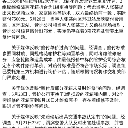
各1.56米护栏按每组2米计算、3箱花卉及营养土重复计算、2
组应维修隔离花箱折合为1组更换等问题；考虑当事人张某提
出未投保商业险、家庭困难等诉求，双方最终协商一致，实际
赔付7500元。5月26日，当事人张某向区环卫站反映赔付费用
高，区环卫站、管护公司和当事人张某三方又前往现场核对，
管护公司核算赔付8176元，实际仍存在着3箱花卉及营养土重
复计算问题。
关于媒体反映“赔付单价过高”的问题。经调查，赔付标准
参照同材质、同规格花箱护栏等购置单价，同时考虑维修服
务、应急抢险和运营成本，由最低报价中标的管护公司综合核
定各个构件赔付单价。对赔付标准是否符合市场实际，调查组
已委托第三方机构进行询价评估，随后根据情况将移交相关部
门严肃处理。
关于媒体反映“赔付后部分花箱未及时维修”的问题。经调
查，5月23日，管护公司更换了3组损毁的花箱和内胆，对2个
需维修的花箱直到6月10日才维修完毕，存在着维修不及时、
跟进监管不到位等问题。
关于媒体反映“先赔偿后出具交通事故认定书”的问题。经
调查，5月21日23时，渭滨交警大队及时出警处理事故，并告