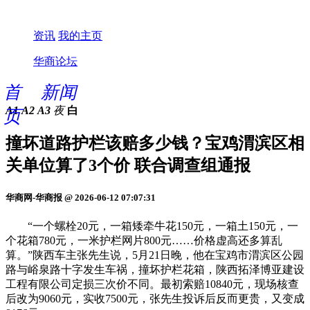
资讯
我的主页
华商论坛
首
新闻
A1
A2
A3
夜
白
页
撞坏道路护栏该赔多少钱？宝鸡渭滨区相
关单位算了3个价 联合调查组通报
华商网-华商报 @ 2026-06-12 07:07:31
“一个螺栓20元，一箱矮牵牛花150元，一箱土150元，一
个花箱780元，一米护栏网片800元……价格虚高还多算乱
算。”陕西车主张先生说，5月21日晚，他在宝鸡市渭滨区公园
路与峪泉路十字发生车祸，撞坏护栏花箱，陕西拓泽博亚建设
工程有限公司定损三次价不同。最初索赔10840元，现场核查
后改为9060元，实收7500元，张先生投诉后反而更贵，又变成