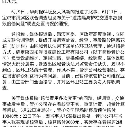
8176元。
6月9日，华商报04版及大风新闻报道了此事。6月11日，
宝鸡市渭滨区联合调查组发布关于“道路隔离护栏交通事故损
毁赔偿问题”调查处置情况的通报。
通报称，媒体报道后，渭滨区委、区政府高度重视，立即
成立联合调查组，提级开展调查处置。经查，事发路段隔离花
箱（防护栏）由区城管执法局下属单位环卫站管理，通过招标
方式，确定陕西拓泽博亚建设工程有限公司（以下简称管护公
司）负责设施维护、定损理赔、更换修缮。经调查，媒体反映
情况大部分属实，暴露出区城管执法局监管责任缺失、履职不
到位，区环卫站疏于管理、作风不实，管护公司经营混乱、存
在损害群众利益行为等问题。目前，已暂停该管护公司维保业
务，由主管部门全面接管，并对区环卫站主要负责人停职调
查。
关于媒体反映“赔偿费用多次变更”的问题。经调查，交通
事故发生后，管护公司存在着核查不实、重复计费、超量计算
等问题。5月22日凌晨6时，管护公司现场勘察后预估赔付
10840元；22日下午，因当事人张某提出质疑，管护公司与当
事人张某现场核查后，核算赔付9060元，实际存在着损坏2组