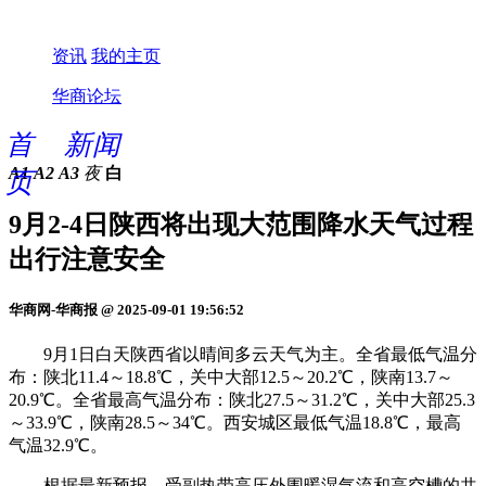
资讯
我的主页
华商论坛
首
新闻
A1
A2
A3
夜
白
页
9月2-4日陕西将出现大范围降水天气过程
出行注意安全
华商网-华商报 @ 2025-09-01 19:56:52
9月1日白天陕西省以晴间多云天气为主。全省最低气温分
布：陕北11.4～18.8℃，关中大部12.5～20.2℃，陕南13.7～
20.9℃。全省最高气温分布：陕北27.5～31.2℃，关中大部25.3
～33.9℃，陕南28.5～34℃。西安城区最低气温18.8℃，最高
气温32.9℃。
根据最新预报，受副热带高压外围暖湿气流和高空槽的共