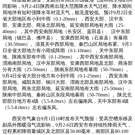
同影响，9月2-4日陕西将出现大范围降水天气过程。降水期间
局地伴有短时强降水等对流天气，能见度较低。预计9月2日全
省大部地区有小到中雨（0.1-20mm），西安大部、汉中东
部、安康北部、商洛北部局地、延安南部局地有大雨（25-
40mm），其中西安南部局地（长安区、蓝田县）、汉中东部
局地（镇巴县、佛坪县）、安康西部局地（石泉县）有暴雨
（30-50mm）。清晨关中西部局地、秦巴山区局地有雾。9月3
日全省大部地方有小雨或阵雨（0.1-10mm），关中东部局
地、陕南东部有中雨（0.1-20mm），其中西安东南部局地、
渭南南部局地、汉中东部局地、安康西部局地及北部、商洛部
分有大雨（25-50mm），陕南东部局地有暴雨（50-70mm）。
9月4日全省大部分地方有小到中雨（0.1-25mm），西安东南
部局地、咸阳东部、铜川大部、渭南北部及南部局地、汉中东
部局地、商洛北部局地、延安南部局地有大雨（25-50mm），
陕南中部局地、秦岭山区东段局地暴雨（50-70mm）。陕北北
部部分地方有4级（5.5-8.0m/s）左右偏南风，关中东部有4级
（5.5-8.0m/s）左右偏东风。
西安市气象台9月1日16时发布天气预报：受高空槽东移及
副高外围暖湿气流影响，9月2-6日西安市有持续性降雨天气，
过程累积降雨量城区及北部区县50-80毫米，南部区县80-100