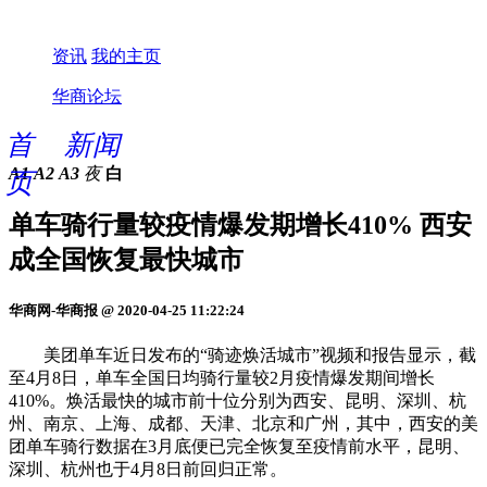
资讯
我的主页
华商论坛
首
新闻
A1
A2
A3
夜
白
页
单车骑行量较疫情爆发期增长410% 西安
成全国恢复最快城市
华商网-华商报 @ 2020-04-25 11:22:24
美团单车近日发布的“骑迹焕活城市”视频和报告显示，截
至4月8日，单车全国日均骑行量较2月疫情爆发期间增长
410%。焕活最快的城市前十位分别为西安、昆明、深圳、杭
州、南京、上海、成都、天津、北京和广州，其中，西安的美
团单车骑行数据在3月底便已完全恢复至疫情前水平，昆明、
深圳、杭州也于4月8日前回归正常。