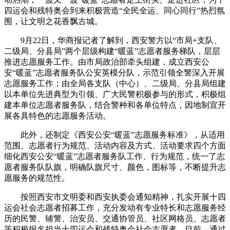
四运会和残特奥会到来积极营造“全民全运、同心同行”热烈氛
围，让文明之花香飘古城。
9月22日，华商报记者了解到，西安警方以“市局+支队、
二级局、分县局”两个层级构建“暖蓝”志愿者服务梯队，层层
推进志愿服务工作。由市局政治部牵头组建，成立西安公
安“暖蓝”志愿者服务队公安英模分队，示范引领全警深入开展
志愿服务工作；由全局各支队（中心）、二级局、分县局组建
以本单位先进典型为引领、广大民警积极参与的形式，积极组
建本单位志愿者服务队，结合警种和各单位特点，因地制宜开
展各具特色的志愿服务活动。
此外，还制定《西安公安“暖蓝”志愿服务标准》，从适用
范围、志愿者行为规范、活动内容及方式、活动要求四个方面
细化西安公安“暖蓝”志愿者服务队工作、行为规范，统一了志
愿者服务队队旗，明确队旗尺寸、颜色，图标等，不断提升志
愿服务的规范性。
按照西安市文明委和西安执委会通知精神，扎实开展十四
运会社会志愿者招募工作，充分发动有专业特长和志愿服务经
历的民警、辅警、治安员、交通协管员、社区网格员、志愿者
等积极报名担当十四运会和残特奥会社会志愿者，目前，通过