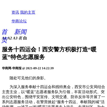
资讯
我的主页
华商论坛
首
新闻
A1
A2
A3
夜
白
页
服务十四运会！西安警方积极打造“暖
蓝”特色志愿服务
华商网-华商报 @ 2021-09-22 14:22:39
随处可见他们的身影。
为深入服务奉献十四运会和残特奥会，西安市公安局结合
主责主业，以“暖蓝”志愿者服务队为引领，丰富活动形式、突
出公安特色，围绕平安宣传、文明交通、防诈反诈等开展了一
系列志愿服务活动，在警营掀起“服务十四运、奉献我的城”活
动热潮，一波又一波“暖蓝”志愿者走上街头、走进社区，为十