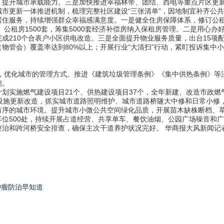
，提升城市承载能力。三是加快推进幸福林带、团结、西电等重点片区更
市更新一体推进机制，梳理完整社区建设“三张清单”，因地制宜补齐公
服务，持续增强群众幸福感满意度。一是健全住房保障体系，修订公租
、公租房1500套，筹集5000套经济补偿房纳入保租房管理。二是用心办
，完成210个合表户小区供电改造。三是全面提升物业服务质量，出台15
物管会）覆盖率达到80%以上；开展行业“大清扫”行动，紧盯投诉集中
，优化城市的管理方式。推进《建筑垃圾管理条例》《集中供热条例》等
能。
施燃气建设项目21个、供热建设项目37个，全年新建、改造市政燃气
政设施更新改造，抓实城市道路照明维护、城市道路桥隧大中修和日常小修
的城市环境。提升城市小微公共空间绿化品质，开展苗木缺株断档、草
位500处，持续开展占道经营、共享单车、餐饮油烟、公园广场噪音和
治和跨河桥安全排查，确保主次干道养护状况完好。 华商报大风新闻记者
肿瘤防治早知道