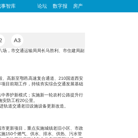
城事智库
论坛
数字报
房产
2
A3
第八场，市交通运输局局长马胜利、市住建局副
、高新至鄠邑高速复合通道、210国道西安
等项目前期工作，持续夯实综合交通发展基础
中养护新模式；实施新一轮农村公路提升行
施安防工程20公里。
推进轨道交通老旧设施设备更新改造。
城市更新项目，重点实施城镇老旧小区、市政
施150个燃气、供水、排水、供热、污水管