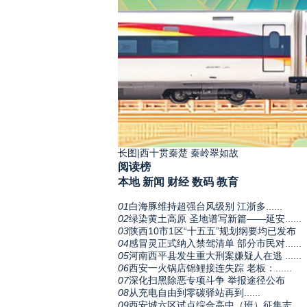
长图|西十贯秦楚 秦岭翠如故
阅读榜
本地
新闻
财经
数码
教育
01
白海豚维持超强台风级别 江浙多......
02
绿染黄土高原 圣地谱写新篇——延安......
03
陕西10市1区“十五五”规划纲要均已发布
04
感冒灵正式纳入禁驾清单 部分市民对......
05
河南西平县发生重大刑案嫌疑人在逃 ......
06
西安一火锅店锦鲤接连失踪 老板：......
07
深化扫黑除恶专项斗争 举报途径公布
08
从充电自由到零碳驿站再到......
09
西安城六区试点综合高中（班）征集志.....