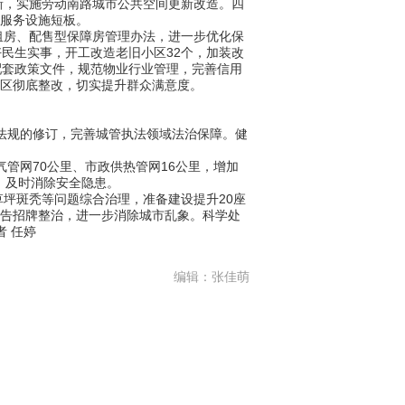
新，实施劳动南路城市公共空间更新改造。四
共服务设施短板。
房、配售型保障房管理办法，进一步优化保
好民生实事，开工改造老旧小区32个，加装改
项配套政策文件，规范物业行业管理，完善信用
小区彻底整改，切实提升群众满意度。
法规的修订，完善城管执法领域法治保障。健
管网70公里、市政供热管网16公里，增加
，及时消除安全隐患。
坪斑秃等问题综合治理，准备建设提升20座
广告招牌整治，进一步消除城市乱象。科学处
 任婷
编辑：张佳萌