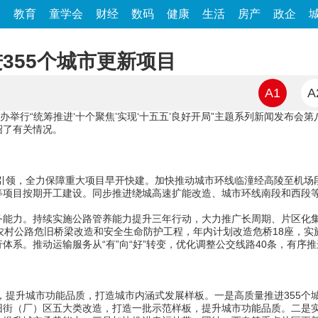
家
教育
童学会
财经
数码
健康
生活
房产
政企
355个城市更新项目
A1
A
举行“统筹推进‘十个聚焦’实现‘十五五’良好开局”主题系列新闻发布会
绍了有关情况。
引领，全力保障重大项目早开快建。加快推动城市环线临潼经高陵至机场段
等项目按期开工建设。同步推进绕城高速扩能改造、城市环线南段和西段
力。持续实施公路管养能力提升三年行动，大力推广长周期、片区化集
农村公路危旧桥梁改造和安全生命防护工程，年内计划改造危桥18座，实
。推动运输服务从“有”向“好”转变，优化调整公交线路40条，有序
，提升城市功能品质，打造城市内涵式发展样板。一是高质量推进355个
街（厂）区五大类改造，打造一批示范样板，提升城市功能品质。二是实