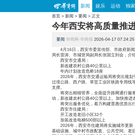
新闻
娱乐
运动
独
首页
>
新闻
>
要闻
> 正文
今年西安将高质量推进
要闻
华商网-华商报
2026-04-17 07:24:25
4月16日，西安市委宣传部、市政府新闻办
局长雷涛、市城管局副局长张国立到会，介
西安市交通局：
新改建农村公路40公里以上
年内计划改造危桥18座
2026年，西安市交通运输局将突出规划
过境公路、西户路、草堂工业区铁路专用线
支撑。
将突出精细管养，全面提升路网通行服务能
动，新改建农村公路40公里以上。加快推进
将突出服务优化，着力构建普惠优质出行体系
西安市住建局：
开工改造老旧小区32个
加装改造电梯500部以上
2026年，西安市住建局将实施城市更新
基础设施、城中村市政配套、公共空间、老旧