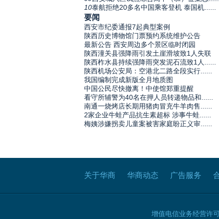
10
泰航拒绝20多名中国乘客登机 泰国机......
要闻
西安市纪委通报7起典型案例
陕西历史博物馆门票预约系统维护公告
最新公告 西安周边多个景区临时闭园
陕西潼关县强降雨引发土崖滑坡致1人失联
陕西柞水县持续强降雨突发泥石流致1人......
陕西机场公安局：空港北二路全段实行......
我国编制完成新版全月地质图
中国公民尽快撤离！中使馆郑重提醒
看守所辅警为40名在押人员转递物品和......
南通一烧烤店长期用猪肉冒充牛羊肉售......
2家企业牛蛙产品抗生素超标 涉事牛蛙......
梅姨涉嫌拐卖儿童案被害家庭盼正义审......
关于华商
华商动态
广告服务
增值电信业务经营许可证B