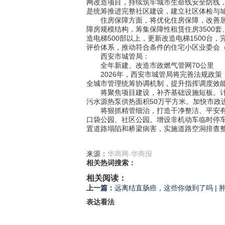
网改造项目，持续筑牢城市生命线安全防线
是统筹推进完整社区建设，建立社区体检与城
住房保障方面，将优化住房保障，改善居住
障房规模结构，筹集保障性租赁住房3500套
造电梯500部以上，更新改造电梯1500台
评价体系，推动符合条件的住宅小区业委会（
西安市城管局：
全年新建、改造市政燃气管网70公里
2026年，西安市城管局将完善法规政策
全城市管理统筹协调机制，提升指挥调度效
将聚焦项目建设，补齐基础设施短板。计划实
污水源热泵供热面积50万平方米。加快市
将狠抓精管细治，打造干净整洁、平安有序
口袋公园、社区公园。增设非机动车临时停车
置道路塌陷和桥梁病害，实施道路空洞排查整
来源：
华商网-华商报
相关热词搜索：
相关阅读：
上一篇：
远离结直肠癌，这些你做到了吗 | 
表达看法