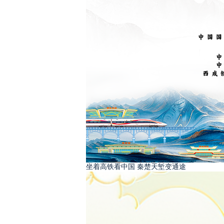
坐着高铁看中国 秦楚天堑变通途