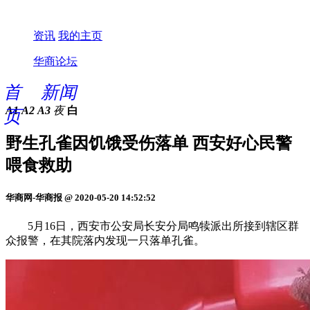
资讯
我的主页
华商论坛
首
新闻
A1
A2
A3
夜
白
页
野生孔雀因饥饿受伤落单 西安好心民警
喂食救助
华商网-华商报 @ 2020-05-20 14:52:52
5月16日，西安市公安局长安分局鸣犊派出所接到辖区群
众报警，在其院落内发现一只落单孔雀。