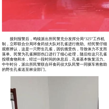
接到报警后，鸣犊派出所民警充分发挥分局“325”工作机
制，立即联合分局环食药侦大队对孔雀进行救助。经民警仔细
观察辨认，这是一只野生孔雀，因饥饿受伤，导致体力不支而
落单。民警为孔雀脚部伤口进行了细心处理，随后给这只孔雀
投喂食物和水，经过一段时间的休息后，孔雀基本恢复活力。
中午时分，派出所民警联合环食药侦大队民警一同驱车将救助
的野生孔雀送至林业部门。