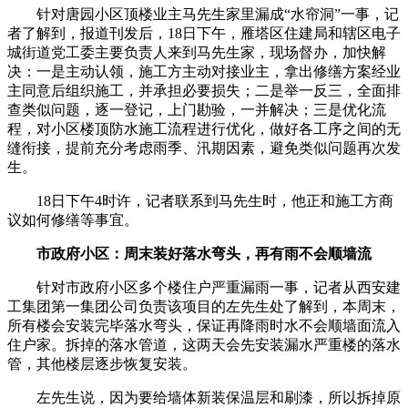
针对唐园小区顶楼业主马先生家里漏成“水帘洞”一事，记
者了解到，报道刊发后，18日下午，雁塔区住建局和辖区电子
城街道党工委主要负责人来到马先生家，现场督办，加快解
决：一是主动认领，施工方主动对接业主，拿出修缮方案经业
主同意后组织施工，并承担必要损失；二是举一反三，全面排
查类似问题，逐一登记，上门勘验，一并解决；三是优化流
程，对小区楼顶防水施工流程进行优化，做好各工序之间的无
缝衔接，提前充分考虑雨季、汛期因素，避免类似问题再次发
生。
18日下午4时许，记者联系到马先生时，他正和施工方商
议如何修缮等事宜。
市政府小区：周末装好落水弯头，再有雨不会顺墙流
针对市政府小区多个楼住户严重漏雨一事，记者从西安建
工集团第一集团公司负责该项目的左先生处了解到，本周末，
所有楼会安装完毕落水弯头，保证再降雨时水不会顺墙面流入
住户家。拆掉的落水管道，这两天会先安装漏水严重楼的落水
管，其他楼层逐步恢复安装。
左先生说，因为要给墙体新装保温层和刷漆，所以拆掉原