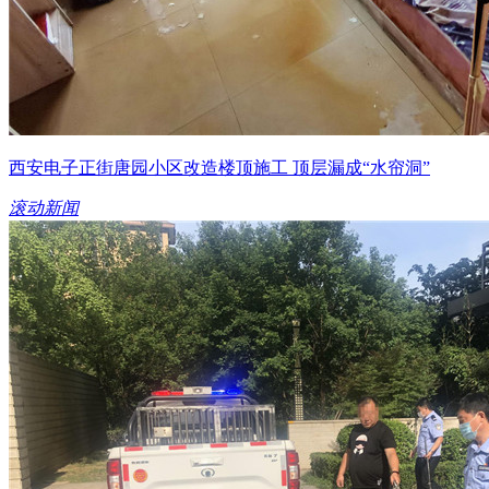
西安电子正街唐园小区改造楼顶施工 顶层漏成“水帘洞”
滚动新闻