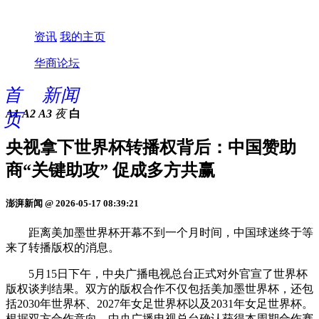
资讯
我的主页
华商论坛
首
新闻
A1
A2
A3
夜
白
页
央视拿下世界杯转播权背后：中国赞助
商“关键助攻” 促成多方共赢
澎湃新闻 @ 2026-05-17 08:39:21
距离美加墨世界杯开幕不到一个月时间，中国球迷终于等
来了转播版权的消息。
5月15日下午，中央广播电视总台正式对外官宣了世界杯
版权谈判结果。双方的版权合作不仅包括美加墨世界杯，还包
括2030年世界杯、2027年女足世界杯以及2031年女足世界杯。
根据双方合作意向，中央广播电视总台确认获得本周期合作赛