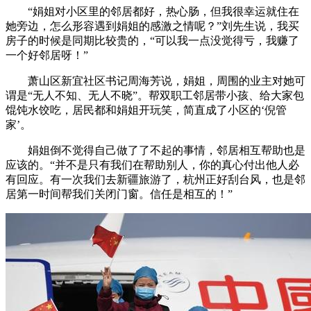
“娟姐对小区里的邻居都好，热心肠，但我很幸运就住在
她旁边，怎么形容遇到娟姐的感激之情呢？”刘先生说，我买
房子的时候是同期比较贵的，“可以我一点没觉得亏，我赚了
一个好邻居呀！”
萧山区新宜社区书记周海芳说，娟姐，周围的业主对她可
谓是“无人不知、无人不晓”。帮双职工邻居带小孩、给大家包
馄饨水饺吃，居民都和娟姐开玩笑，简直成了小区的‘倪管
家’。
娟姐倒不觉得自己做了了不起的事情，邻居相互帮助也是
应该的。“并不是只有我们在帮助别人，你的真心付出他人必
有回应。有一次我们去新疆旅游了，杭州正好刮台风，也是邻
居第一时间帮我们关闭门窗。信任是相互的！”