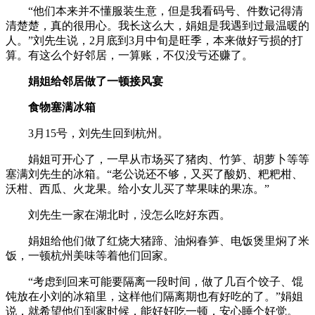
“他们本来并不懂服装生意，但是我看码号、件数记得清
清楚楚，真的很用心。我长这么大，娟姐是我遇到过最温暖的
人。”刘先生说，2月底到3月中旬是旺季，本来做好亏损的打
算。有这么个好邻居，一算账，不仅没亏还赚了。
娟姐给邻居做了一顿接风宴
食物塞满冰箱
3月15号，刘先生回到杭州。
娟姐可开心了，一早从市场买了猪肉、竹笋、胡萝卜等等
塞满刘先生的冰箱。“老公说还不够，又买了酸奶、粑粑柑、
沃柑、西瓜、火龙果。给小女儿买了苹果味的果冻。”
刘先生一家在湖北时，没怎么吃好东西。
娟姐给他们做了红烧大猪蹄、油焖春笋、电饭煲里焖了米
饭，一顿杭州美味等着他们回家。
“考虑到回来可能要隔离一段时间，做了几百个饺子、馄
饨放在小刘的冰箱里，这样他们隔离期也有好吃的了。”娟姐
说，就希望他们到家时候，能好好吃一顿，安心睡个好觉。