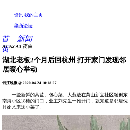
资讯
我的主页
华商论坛
首
新闻
A1
A2
A3
夜
白
页
湖北老板2个月后回杭州 打开家门发现邻
居暖心举动
钱江晚报 @ 2020-04-24 10:18:27
一些新鲜的莴苣、包心菜、大葱放在萧山新宜社区融创东
南海小区18楼的门口，业主刘先生一推开门，就知道是邻居倪
月娟又来送小菜了。