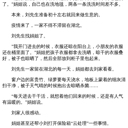
了。”娟姐说，自己也在洗地毯，两条一条洗洗时间差不多。
本来，刘先生准备初十左右就回来做生意的。
疫情来了，一家不得不滞留在湖北。
刘先生找娟姐了。
”我开门进去的时候，衣服还晾在阳台上，小朋友的衣服
还在桶里面了。”娟姐把孩子衣服都拿去洗晒，晾干的衣服叠
好，被子也晾晒了，然后全部放到柜子里包起来。
刘先生一家留在湖北的每一天，娟姐都去刘家看看。
窗户边的富贵竹、绿萝要每天浇水，地板上蒙着的细灰清
扫干净，被子天气晴的时候抱出去晾晒杀菌……
“每天进去干干活，就想着他们回来的时候，还是有人气
有温暖的。”娟姐说。
刘家人很感动。
娟姐甚至还帮小刘打开保险箱“云处理”一些事情。