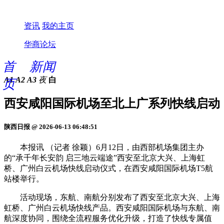
资讯
我的主页
华商论坛
首
新闻
A1
A2
A3
夜
白
页
西安咸阳国际机场至北上广系列快线启动
陕西日报 @ 2026-06-13 06:48:51
本报讯 （记者 徐颖）6月12日，由西部机场集团主办
的“承千年长安韵 启三地云端途”西安至北京大兴、上海虹
桥、广州白云机场快线启动仪式，在西安咸阳国际机场T5航
站楼举行。
活动现场，东航、南航分别发布了西安至北京大兴、上海
虹桥、广州白云机场快线产品。西安咸阳国际机场与东航、南
航深度协同，围绕全流程服务优化升级，打造了快线专属值