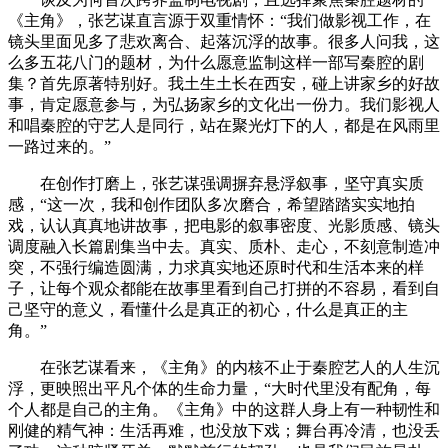
《主角》，张艺谋直言源于双重情怀：“我们做影视工作，在
镜头里面见多了悲欢离合、起落沉浮的故事。很多人问我，这
么多五花八门的题材，为什么愿意监制这样一部写秦腔的剧
集？首先原著特别好。我土生土长在西安，碰上讲家乡的好故
事，肯定愿意参与，为弘扬家乡的文化出一份力。我们影视人
和唱秦腔的守艺人是同行，站在聚光灯下的人，都是在风雨里
一路过来的。”
在创作打磨上，张艺谋强调摒弃悬浮叙事，坚守真实质
感，“这一次，我和创作团队多次磨合，希望踏踏实实地拍
戏，认认真真地讲故事，把电影的叙事密度、光影质感、镜头
调度融入长篇剧集当中去。真实、质朴、走心，不刻意制造冲
突，不强行编造圆满，力求真实地还原时代和生活本来的样
子，让每个观众都能在故事里看到自己打拼的不容易，看到自
己坚守的意义，看懂什么是真正的初心，什么是真正的主
角。”
在张艺谋看来，《主角》的内核不止于秦腔艺人的人生沉
浮，更映照出平凡个体的生命力量，“大时代里没有配角，每
个人都是自己的主角。《主角》中的这群人身上有一种韧性和
刚健的精气神：生活再难，也没放下戏；舞台再冷清，也没丢