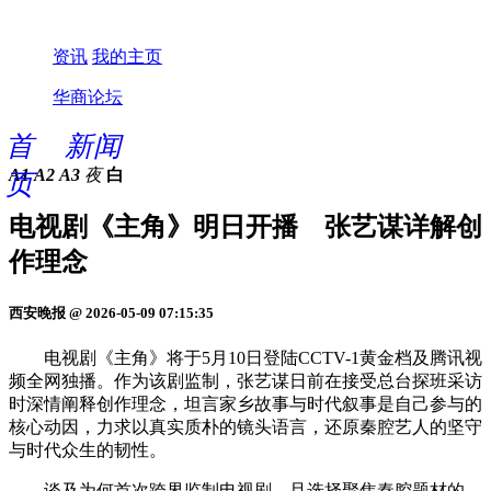
资讯
我的主页
华商论坛
首
新闻
A1
A2
A3
夜
白
页
电视剧《主角》明日开播 张艺谋详解创
作理念
西安晚报 @ 2026-05-09 07:15:35
电视剧《主角》将于5月10日登陆CCTV-1黄金档及腾讯视
频全网独播。作为该剧监制，张艺谋日前在接受总台探班采访
时深情阐释创作理念，坦言家乡故事与时代叙事是自己参与的
核心动因，力求以真实质朴的镜头语言，还原秦腔艺人的坚守
与时代众生的韧性。
谈及为何首次跨界监制电视剧，且选择聚焦秦腔题材的