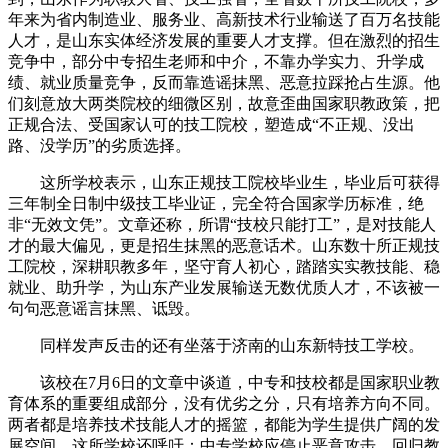
年来为省内制造业、服务业、高新技术行业输送了百万名技能
人才，是山东实体经济发展的重要人才支撑。但在激烈的招生
竞争中，部分中专招生老师和中介，不靠办学实力、升学成
绩、就业质量竞争，反而靠造谣抹黑、恶意拉踩抢占生源。他
们刻意放大两类院校的细微区别，故意歪曲国家职教政策，把
正规合法、受国家认可的技工院校，塑造成“不正规、没出
路、没学历”的劣质选择。
这所学校表示，山东正规技工院校毕业生，毕业后可获得
三年制全日制中级技工毕业证，完全符合国家学历标准，绝
非“无效文凭”。文章还称，所谓“技校只能打工”，是对技能人
才的最大偏见，更是招生抹黑的恶意话术。山东数十所正规技
工院校，深耕职教多年，坚守育人初心，踏踏实实教技能、稳
就业、助升学，为山东产业发展输送无数优质人才，不该被一
句句恶意谣言抹黑、诋毁。
同样发声反击的还有坐落于济南的山东新特技工学校。
该校在7月6日的文章中谈道，中专和技校都是国家职业教
育体系的重要组成部分，没有优劣之分，只有培养方向不同。
两者都是培养技术技能人才的摇篮，都能为学生提供广阔的发
展空间。这所学校还呼吁：中专学校应停止恶意攻击，回归教