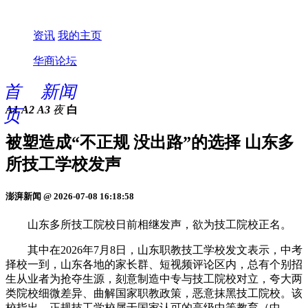
资讯
我的主页
华商论坛
首
新闻
A1
A2
A3
夜
白
页
被塑造成“不正规 没出路”的选择 山东多
所技工学校发声
澎湃新闻 @ 2026-07-08 16:18:58
山东多所技工院校日前相继发声，欲为技工院校正名。
其中在2026年7月8日，山东职教技工学校发文表示，中考
择校一到，山东各地的家长群、短视频评论区内，总有个别招
生从业者为抢夺生源，刻意制造中专与技工院校对立，夸大两
类院校细微差异、曲解国家职教政策，恶意抹黑技工院校。该
校指出，正规技工学校属于国家认可的高级中等教育（中