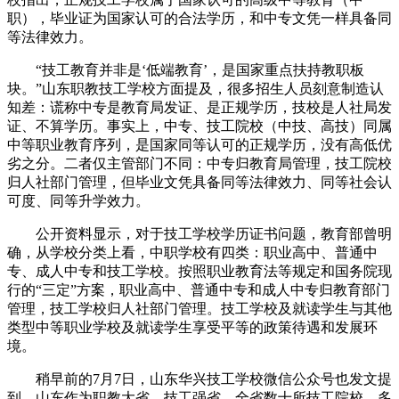
职），毕业证为国家认可的合法学历，和中专文凭一样具备同
等法律效力。
“技工教育并非是‘低端教育’，是国家重点扶持教职板
块。”山东职教技工学校方面提及，很多招生人员刻意制造认
知差：谎称中专是教育局发证、是正规学历，技校是人社局发
证、不算学历。事实上，中专、技工院校（中技、高技）同属
中等职业教育序列，是国家同等认可的正规学历，没有高低优
劣之分。二者仅主管部门不同：中专归教育局管理，技工院校
归人社部门管理，但毕业文凭具备同等法律效力、同等社会认
可度、同等升学效力。
公开资料显示，对于技工学校学历证书问题，教育部曾明
确，从学校分类上看，中职学校有四类：职业高中、普通中
专、成人中专和技工学校。按照职业教育法等规定和国务院现
行的“三定”方案，职业高中、普通中专和成人中专归教育部门
管理，技工学校归人社部门管理。技工学校及就读学生与其他
类型中等职业学校及就读学生享受平等的政策待遇和发展环
境。
稍早前的7月7日，山东华兴技工学校微信公众号也发文提
到，山东作为职教大省、技工强省，全省数十所技工院校，多