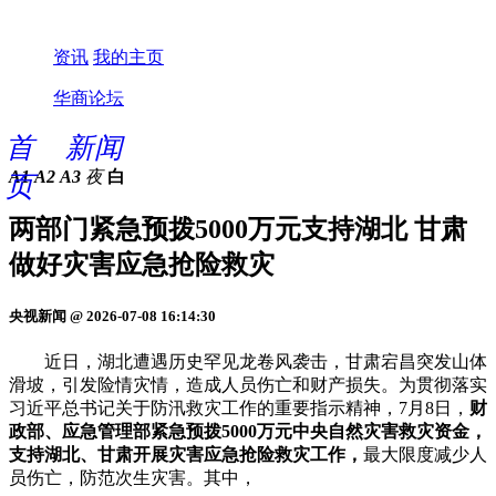
资讯
我的主页
华商论坛
首
新闻
A1
A2
A3
夜
白
页
两部门紧急预拨5000万元支持湖北 甘肃
做好灾害应急抢险救灾
央视新闻 @ 2026-07-08 16:14:30
近日，湖北遭遇历史罕见龙卷风袭击，甘肃宕昌突发山体
滑坡，引发险情灾情，造成人员伤亡和财产损失。为贯彻落实
习近平总书记关于防汛救灾工作的重要指示精神，7月8日，
财
政部、应急管理部紧急预拨5000万元中央自然灾害救灾资金，
支持湖北、甘肃开展灾害应急抢险救灾工作，
最大限度减少人
员伤亡，防范次生灾害。其中，